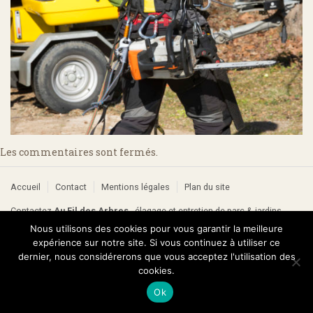
Les commentaires sont fermés.
Accueil
Contact
Mentions légales
Plan du site
Contactez
Au Fil des Arbres
- élagage et entretien de parc & jardins
E-mail :
contact@aufildesarbres64.fr
• Éric Faye : 06 71 61 29 03 •
Nous utilisons des cookies pour vous garantir la meilleure
Stéphane Houdeline : 06 30 52 81 14
expérience sur notre site. Si vous continuez à utiliser ce
dernier, nous considérerons que vous acceptez l'utilisation des
cookies.
Ok