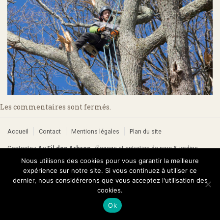
Les commentaires sont fermés.
Accueil
Contact
Mentions légales
Plan du site
Contactez
Au Fil des Arbres
- élagage et entretien de parc & jardins
E-mail :
contact@aufildesarbres64.fr
• Éric Faye : 06 71 61 29 03 •
Nous utilisons des cookies pour vous garantir la meilleure
Stéphane Houdeline : 06 30 52 81 14
expérience sur notre site. Si vous continuez à utiliser ce
dernier, nous considérerons que vous acceptez l'utilisation des
cookies.
Ok